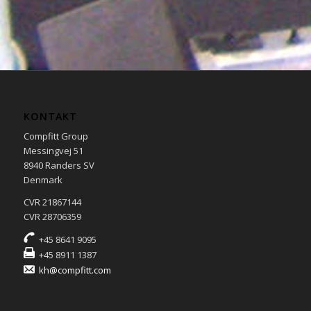
KONTAKT
Compfitt Group
Messingvej 51
8940 Randers SV
Denmark
CVR 21867144
CVR 28706359
+45 8641 9095
+45 8911 1387
kh@compfitt.com