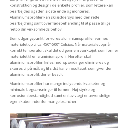
konstruktion og design i de enkelte profiler, som lettere kan
bearbejdes og i den sidste ende og monteres.
Aluminiumsprofiler kan skræddersys med den rette
bearbejdning samt overfladebehandling til at passe til lige
netop din virksomheds behov.
Som udgangspunkt for vores aluminiumsprofiler varmes
materialet op til ca. 450°-500° Celsius. Når materialet opnår
korrekt temperatur, skal det ud gennem værktøjet, som former
materialet til en aluminiumsprofil. Herefter skal
aluminiumsprofilen køles ned, spændinger elimineres og
skæres til på mål, og til sidst har vi resultatet, som giver den
aluminiumsprofil, der er bestilt.
Aluminiumsprofiler har mange indlysende kvaliteter og
minimale begrænsninger til formen. Høj styrke og
korrosionsbestandighed samt en lav vægt er anvendelige
egenskaber indenfor mange brancher.