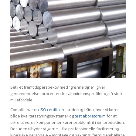
Set i et fremtidsperspektiv med “grønne øjne”, giver
genanvendelsesprocenten for aluminiumsprofiler også store
miljøfordele.
Compfitt har en
ISO certificeret
afdeling i Kina, hvor vi kører
både kvalitetsstyringssystemer og
testlaboratorium
for at
sikre at vores komponenter kører problemfrit i din produktion.
Desuden tilbyder vi gerne – fra professionelle faciliteter og
kinesiske personale – montage og pakning i færdig emballage